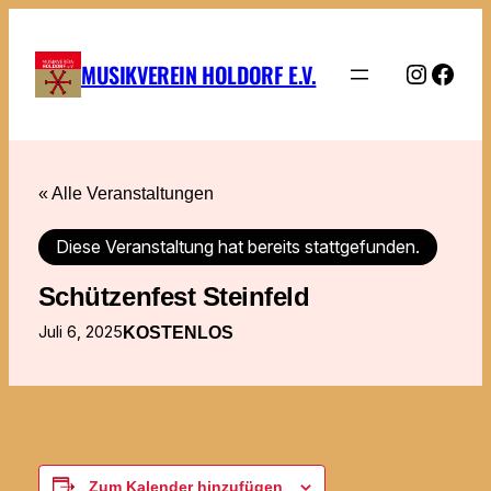
Instag
Face
MUSIKVEREIN HOLDORF E.V.
« Alle Veranstaltungen
Diese Veranstaltung hat bereits stattgefunden.
Schützenfest Steinfeld
Juli 6, 2025
KOSTENLOS
Zum Kalender hinzufügen