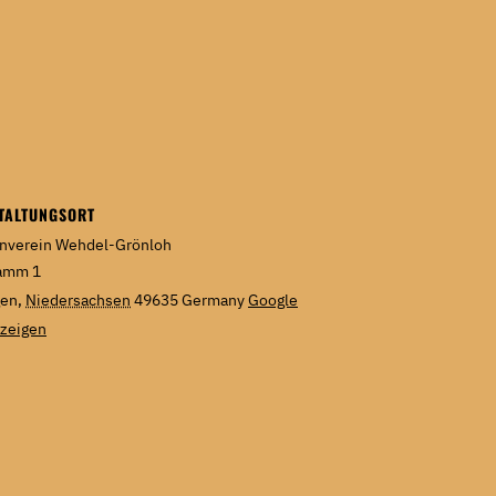
TALTUNGSORT
nverein Wehdel-Grönloh
amm 1
gen
,
Niedersachsen
49635
Germany
Google
nzeigen